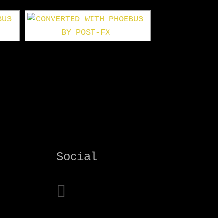
Social
x
instagram