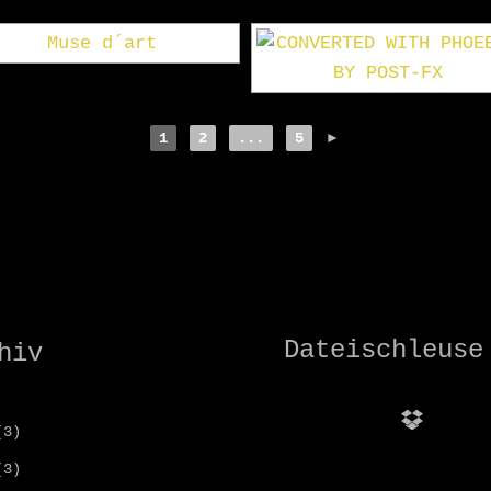
1
2
...
5
►
Dateischleuse
hiv
Dropbo
3)
3)