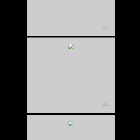
Slide Tower
Vitra Campus, Weil a.R.1/6400 sek, f1.7, ISO 100
Zylinder in Basel
Architektur Business Group, coloriert