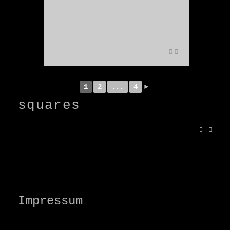
NIKON-D700_DSA9555
1
2
...
4
►
squares
Impressum