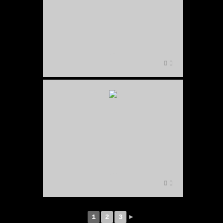
Q1001126
Q1001231
1
2
3
►