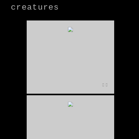
creatures
NIKON-D700-_DSA4632