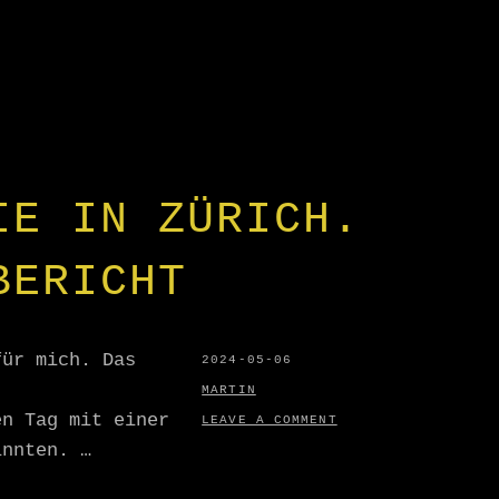
IE IN ZÜRICH.
BERICHT
für mich. Das
POSTED
2024-05-06
ON
BY
MARTIN
en Tag mit einer
LEAVE A COMMENT
innten. …