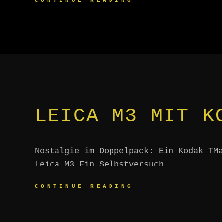
STREETFOTOGRAF
CONTINUE READING
IN
ZÜRICH.
EIN
ERFAHRUNGSBERI
LEICA M3 MIT K
Nostalgie im Doppelpack: Ein Kodak TM
Leica M3.Ein Selbstversuch …
LEICA
CONTINUE READING
M3
MIT
KODAK