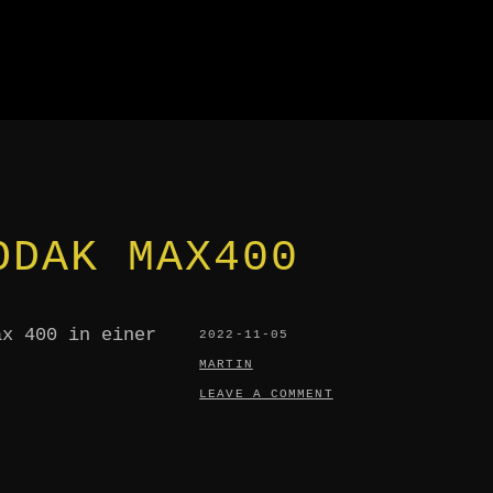
IE
CHT
ODAK MAX400
ax 400 in einer
POSTED
2022-11-05
ON
BY
MARTIN
LEAVE A COMMENT