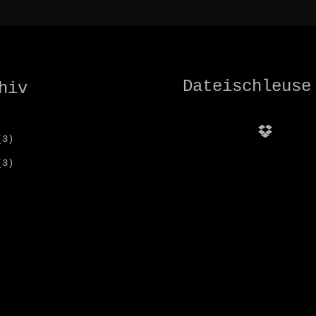
MAX400
Dateischleuse
hiv
Dropbo
3)
3)